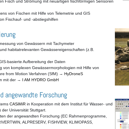
hen Fisch und Strömung mit neuartigen fischförmigen Sensoren
ns von Fischen mit Hilfe von Telemetrie und GIS
n Fischauf- und -abstiegshilfen
ierung
ermessung von Gewässern mit Tachymeter
und habitatrelevanten Gewässereigenschaften (z.B.
IS-basierte Aufbereitung der Daten
g von komplexen Gewässermorphologien mit Hilfe von
ure from Motion Verfahren (SfM) →
HyDroneS
on mit der →
I AM HYDRO GmbH
nd angewandte Forschung
stems
CASiMiR
in Kooperation mit dem Institut für Wasser- und
er Universität Stuttgart.
rojekten der angewandten Forschung (EC Rahmenprogramme,
e: RIVERTWIN, ALPRESERV, FISHVIEW, KLIMOPASS,