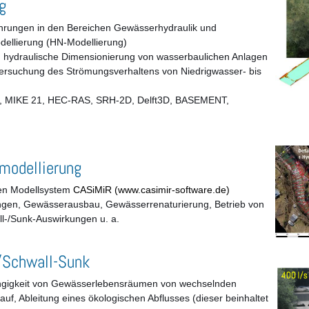
g
hrungen in den Bereichen Gewässerhydraulik und
ellierung (HN-Modellierung)
hydraulische Dimensionierung von wasserbaulichen Anlagen
ersuchung des Strömungsverhaltens von Niedrigwasser- bis
 MIKE 21, HEC-RAS, SRH-2D, Delft3D, BASEMENT,
modellierung
ten Modellsystem
CASiMiR (www.casimir-software.de)
ngen, Gewässerausbau, Gewässerrenaturierung, Betrieb von
l-/Sunk-Auswirkungen u. a.
/Schwall-Sunk
hängigkeit von Gewässerlebensräumen von wechselnden
lauf, Ableitung eines ökologischen Abflusses (dieser beinhaltet