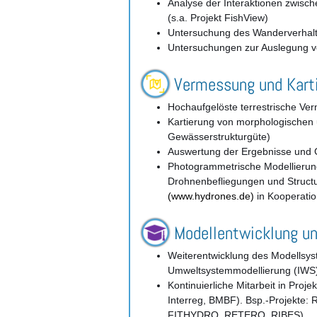
Analyse der Interaktionen zwisc
(s.a. Projekt FishView)
Untersuchung des Wanderverhalte
Untersuchungen zur Auslegung vo
Vermessung und Kart
Hochaufgelöste terrestrische V
Kartierung von morphologischen 
Gewässerstrukturgüte)
Auswertung der Ergebnisse und G
Photogrammetrische Modellierun
Drohnenbefliegungen und Struct
(www.hydrones.de)
in Kooperati
Modellentwicklung u
Weiterentwicklung des Modellsy
Umweltsystemmodellierung (IWS) d
Kontinuierliche Mitarbeit in P
Interreg, BMBF). Bsp.-Projekt
FITHYDRO, RETERO, RIBES).